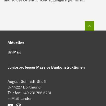
und so der Öffentlichkeit zugänglich gemacht.
Zum Seit
Aktuelles
UniMail
Juniorprofessur Massive Baukonstruktionen
August Schmidt Str. 6
D-44227 Dortmund
Telefon:
+49 231 755 5281
E-Mail senden
Youtube
Instagram